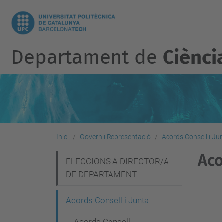
Departament de
Ciènci
Inici
Govern i Representació
Acords Consell i Ju
Aco
N
ELECCIONS A DIRECTOR/A
DE DEPARTAMENT
a
v
Acords Consell i Junta
e
Acords Consell