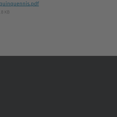
 quinquennis.pdf
.8 KB