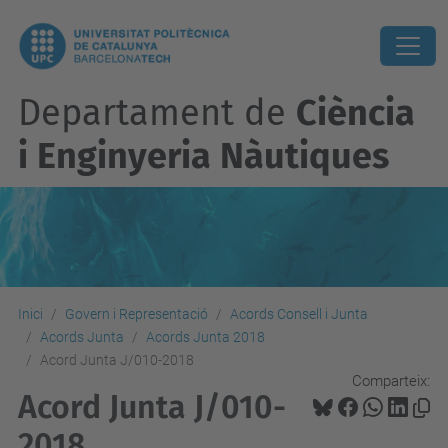
Departament de
Ciència
i Enginyeria Nàutiques
Inici
Govern i Representació
Acords Consell i Junta
Acords Junta
Acords Junta 2018
Acord Junta J/010-2018
Comparteix:
Acord Junta J/010-
2018