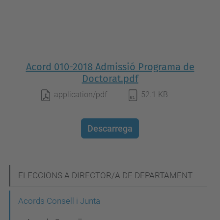
Acord 010-2018 Admissió Programa de
Doctorat.pdf
application/pdf
52.1 KB
Descarrega
N
ELECCIONS A DIRECTOR/A DE DEPARTAMENT
a
Acords Consell i Junta
v