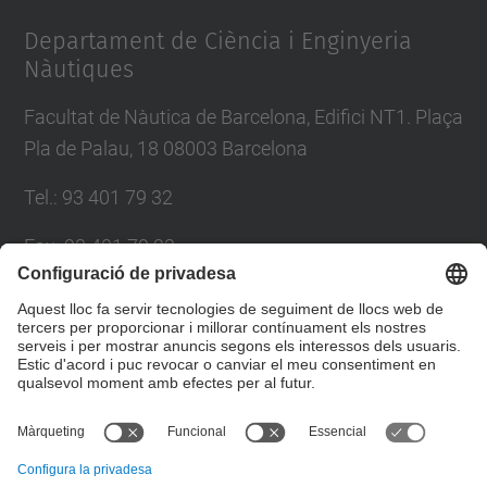
Departament de Ciència i Enginyeria
Nàutiques
Facultat de Nàutica de Barcelona, Edifici NT1. Plaça
Pla de Palau, 18 08003 Barcelona
Tel.
:
93 401 79 32
Fax
:
93 401 79 23
E-mail
:
cen@fnb.(upc.edu)
Directori UPC
Formulari de contacte