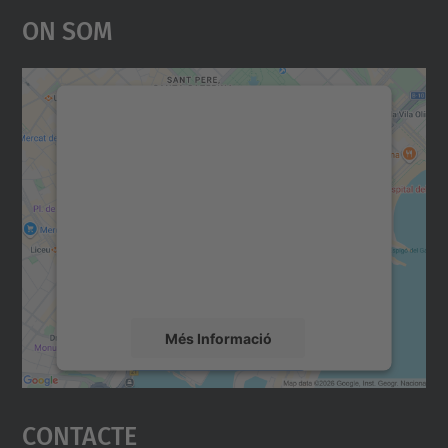
On Som
Necessitem el vostre
consentiment per carregar el
servei Google Maps!
Utilitzem un servei de tercers per incrustar
contingut del mapa que pugui recollir dades
sobre la vostra activitat. Reviseu-ne els
detalls i accepteu el servei per veure el
mapa.
Més Informació
Accepta
Contacte
powered by
Usercentrics Consent
Management Platform