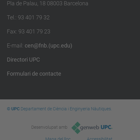
Pla de Palau, 18 08003 Barcelona
Tel.
:
93 401 79 32
Fax
:
93 401 79 23
E-mail
:
cen@fnb.(upc.edu)
Directori UPC
Formulari de contacte
© UPC
Departament de Ciència i Enginyeria Nàutiques.
Desenvolupat amb
Mapa del lloc
Accessibilitat