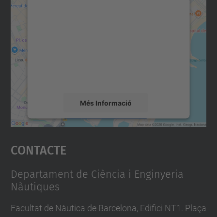
consentiment per carregar el
servei Google Maps!
Utilitzem un servei de tercers per incrustar
contingut del mapa que pugui recollir dades
sobre la vostra activitat. Reviseu-ne els
detalls i accepteu el servei per veure el
mapa.
Més Informació
Accepta
Contacte
powered by
Usercentrics Consent
Management Platform
Departament de Ciència i Enginyeria
Nàutiques
Facultat de Nàutica de Barcelona, Edifici NT1. Plaça