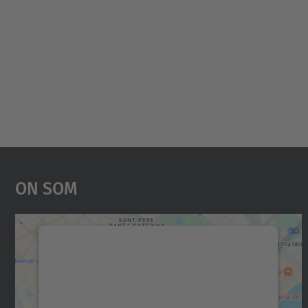
On Som
Necessitem el vostre consentiment
per carregar el servei Google Maps!
Utilitzem un servei de tercers per incrustar
contingut del mapa que pugui recollir dades