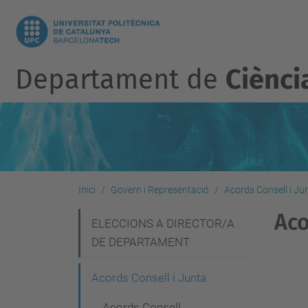
Departament de
Ciènci
Inici
Govern i Representació
Acords Consell i Ju
Aco
N
ELECCIONS A DIRECTOR/A
DE DEPARTAMENT
a
v
Acords Consell i Junta
e
Acords Consell