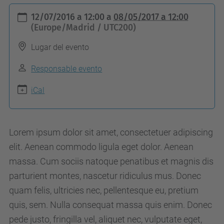
h
12/07/2016 a 12:00
a
08/05/2017 a 12:00
t
(Europe/Madrid / UTC200)
t
Lugar del evento
p
s
Responsable evento
:
iCal
/
/
d
Lorem ipsum dolor sit amet, consectetuer adipiscing
c
elit. Aenean commodo ligula eget dolor. Aenean
e
massa. Cum sociis natoque penatibus et magnis dis
n
parturient montes, nascetur ridiculus mus. Donec
.
quam felis, ultricies nec, pellentesque eu, pretium
u
quis, sem. Nulla consequat massa quis enim. Donec
p
pede justo, fringilla vel, aliquet nec, vulputate eget,