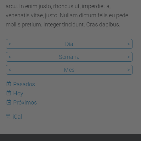
c
arcu. In enim justo, rhoncus ut, imperdiet a,
.
venenatis vitae, justo. Nullam dictum felis eu pede
e
mollis pretium. Integer tincidunt. Cras dapibus.
d
u
<
Día
>
/
<
Semana
>
e
s
<
Mes
>
/
Pasados
e
Hoy
v
7
Próximos
e
n
iCal
t
o
s