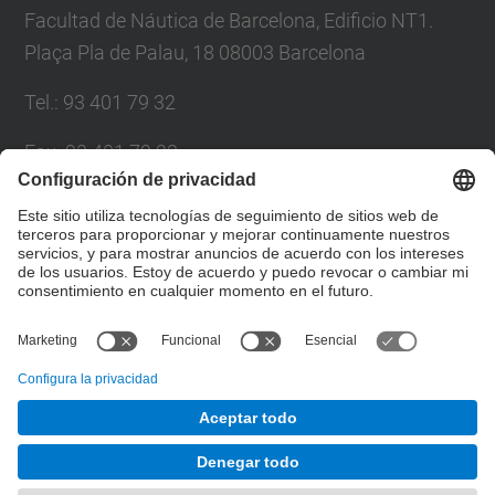
Facultad de Náutica de Barcelona, Edificio NT1.
Plaça Pla de Palau, 18 08003 Barcelona
Tel.
:
93 401 79 32
Fax
:
93 401 79 23
Correo
:
cen@fnb.(upc.edu)
Directorio UPC
Formulario de contacto
© UPC
Departamento de Ciencia e Ingeniería Náuticas.
Desarrollado con