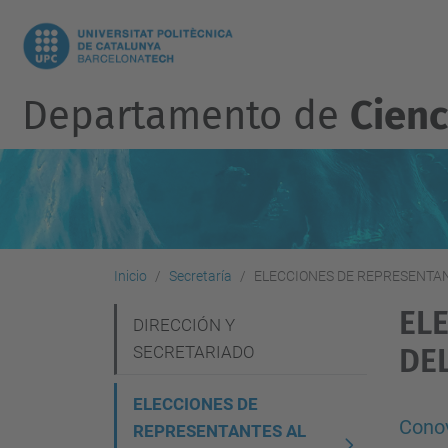
Departamento de
Cienc
Inicio
Secretaría
ELECCIONES DE REPRESENTA
EL
N
DIRECCIÓN Y
SECRETARIADO
DE
a
v
ELECCIONES DE
e
Conov
REPRESENTANTES AL