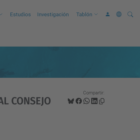
Busca
B
Estudios
Investigación
Tablón
ú
s
q
u
e
d
a
A
Compartir:
v
AL CONSEJO
a
n
z
a