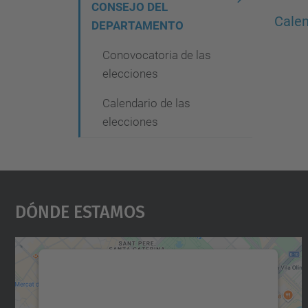
g
CONSEJO DEL
Calen
DEPARTAMENTO
a
c
Conovocatoria de las
elecciones
i
ó
Calendario de las
elecciones
n
Dónde Estamos
Necesitamos su consentimiento
para cargar el servicio Google Maps.